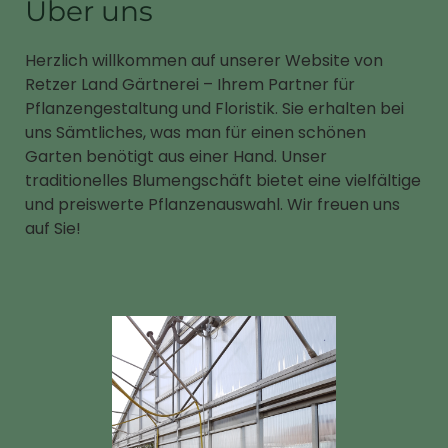
Über uns
Herzlich willkommen auf unserer Website von
Retzer Land Gärtnerei – Ihrem Partner für
Pflanzengestaltung und Floristik. Sie erhalten bei
uns Sämtliches, was man für einen schönen
Garten benötigt aus einer Hand. Unser
traditionelles Blumengschäft bietet eine vielfältige
und preiswerte Pflanzenauswahl. Wir freuen uns
auf Sie!