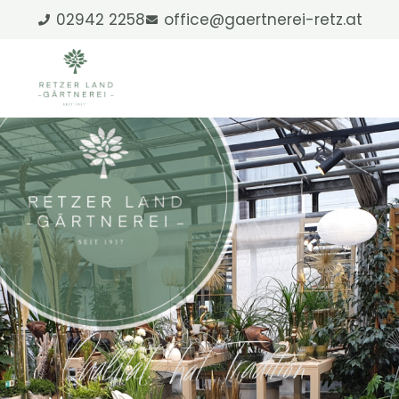
Skip
02942 2258
office@gaertnerei-retz.at
to
content
M